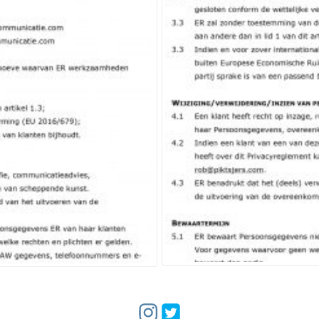
Link to %s
Link to %s