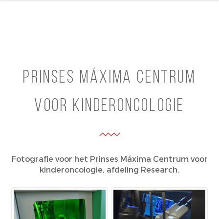
Piktsjers
Website van Fotograaf Rob Acket (1959)
Skip to content
Prinses Máxima Centrum
voor kinderoncologie
Fotografie voor het Prinses Máxima Centrum voor
kinderoncologie, afdeling Research.