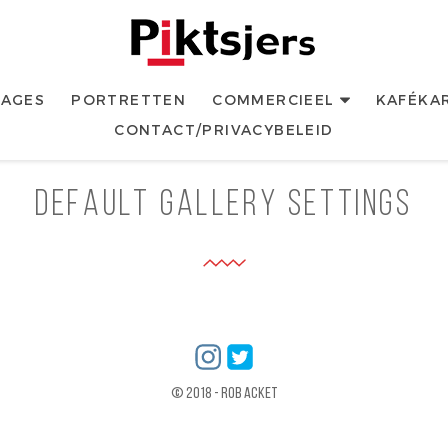
Piktsjers
Website van Fotograaf Rob Acket (1959)
COMMERCIEEL
AGES
PORTRETTEN
KAFÉKA
CONTACT/PRIVACYBELEID
Default Gallery Settings
Link to %s
Link to %s
© 2018 - Rob Acket