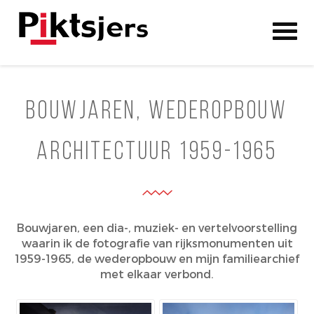
Piktsjers
Website van Fotograaf Rob Acket (1959)
Skip to content
Bouwjaren, wederopbouw
architectuur 1959-1965
Bouwjaren, een dia-, muziek- en vertelvoorstelling
waarin ik de fotografie van rijksmonumenten uit
1959-1965, de wederopbouw en mijn familiearchief
met elkaar verbond.